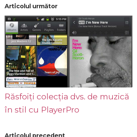
Articolul următor
Răsfoiți colecția dvs. de muzică
în stil cu PlayerPro
Articolul precedent