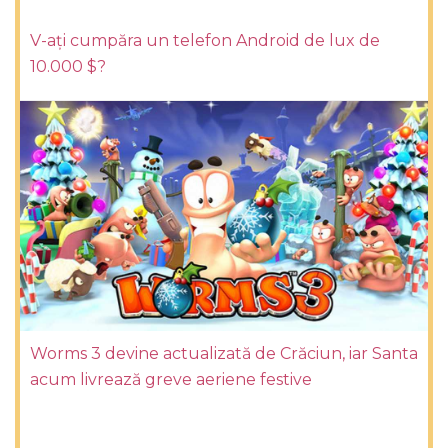
V-ați cumpăra un telefon Android de lux de
10.000 $?
Worms 3 devine actualizată de Crăciun, iar Santa
acum livrează greve aeriene festive