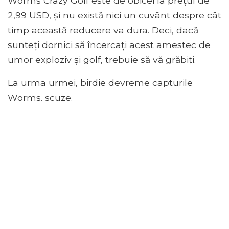
Worms Crazy Golf este de obicei la prețul de
2,99 USD, și nu există nici un cuvânt despre cât
timp această reducere va dura. Deci, dacă
sunteți dornici să încercați acest amestec de
umor exploziv și golf, trebuie să vă grăbiți.
La urma urmei, birdie devreme capturile
Worms. scuze.