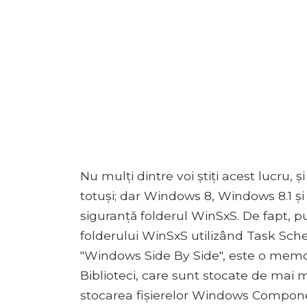
Nu mulți dintre voi știți acest lucru, și
totuși; dar Windows 8, Windows 8.1 și
siguranță folderul WinSxS. De fapt, p
folderului WinSxS utilizând Task Sche
"Windows Side By Side", este o mem
Biblioteci, care sunt stocate de mai m
stocarea fișierelor Windows Compone