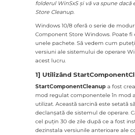
folderul WinSxS și vă va spune dac
Store Cleanup.
Windows 10/8 oferă o serie de moduri
Component Store Windows. Poate fi 
unele pachete. Să vedem cum puteți 
versiuni ale sistemului de operare Wi
acest lucru.
1] Utilizând StartComponentC
StartComponentCleanup
a fost cre
mod regulat componentele în mod a
utilizat. Această sarcină este setată
declanșată de sistemul de operare. 
cel puțin 30 de zile după ce a fost i
dezinstala versiunile anterioare ale 