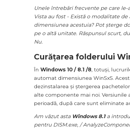
Unele întrebări frecvente pe care le-
Vista au fost - Există o modalitate d
dimensiunea acestuia? Pot șterge do
pe o altă unitate. Răspunsul scurt, du
Nu.
Curățarea folderului W
În
Windows 10 / 8.1 /
8
, totuși, lucru
automat dimensiunea WinSxS. Aceste
dezinstalarea și ștergerea pachetelo
alte componente mai noi. Versiunile 
perioadă, după care sunt eliminate 
Am văzut asta
Windows 8.1
a introdu
pentru DISM.exe, / AnalyzeComponent