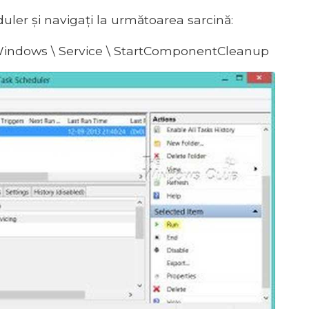
uler și navigați la următoarea sarcină:
\ Windows \ Service \ StartComponentCleanup