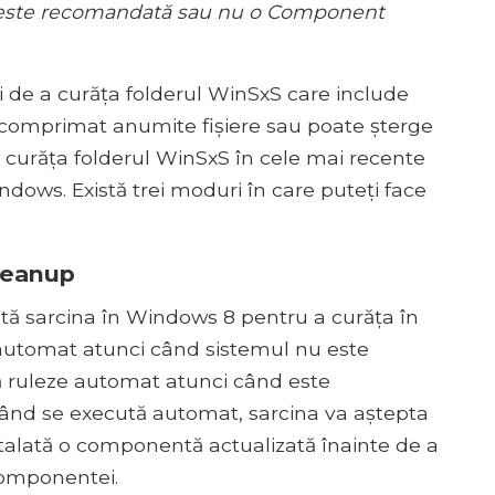
ă este recomandată sau nu o Component
 de a curăța folderul WinSxS care include
comprimat anumite fișiere sau poate șterge
curăța folderul WinSxS în cele mai recente
ndows. Există trei moduri în care puteți face
leanup
ată sarcina în Windows 8 pentru a curăța în
utomat atunci când sistemul nu este
 să ruleze automat atunci când este
Când se execută automat, sarcina va aștepta
nstalată o componentă actualizată înainte de a
componentei.