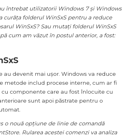
au întrebat utilizatorii Windows 7 și Windows
e a curăța folderul WinSxS pentru a reduce
sarul WinSxS? Sau mutați folderul WinSxS
pă cum am văzut în postul anterior, a fost:
inSxS
rile au devenit mai ușor. Windows va reduce
 metode includ procese interne, cum ar fi
r cu componente care au fost înlocuite cu
anterioare sunt apoi păstrate pentru o
automat.
s o nouă opțiune de linie de comandă
Store. Rularea acestei comenzi va analiza