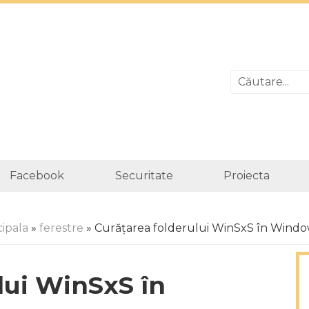
Facebook
Securitate
Proiecta
cipala
»
ferestre
» Curățarea folderului WinSxS în Windows
lui WinSxS în