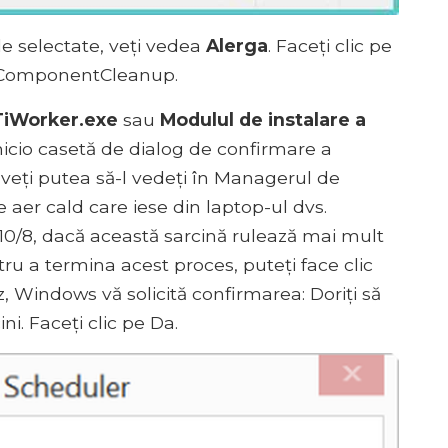
e selectate, veți vedea
Alerga
. Faceți clic pe
rtComponentCleanup.
TiWorker.exe
sau
Modulul de instalare a
nicio casetă de dialog de confirmare a
r veți putea să-l vedeți în Managerul de
de aer cald care iese din laptop-ul dvs.
 10/8, dacă această sarcină rulează mai mult
ru a termina acest proces, puteți face clic
, Windows vă solicită confirmarea: Doriți să
ni. Faceți clic pe Da.