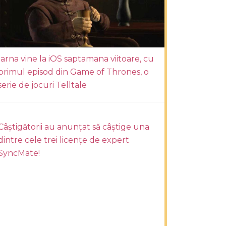
Iarna vine la iOS saptamana viitoare, cu
primul episod din Game of Thrones, o
serie de jocuri Telltale
Câștigătorii au anunțat să câștige una
dintre cele trei licențe de expert
SyncMate!