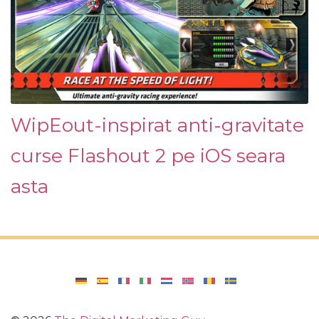
WipEout-inspirat anti-gravitate
curse Flashout 2 pe iOS seara
asta