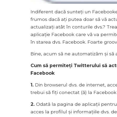
Indiferent dacă sunteți un Facebooker 
frumos dacă ați putea doar să vă actual
actualizați atât în ​​conturile dvs.? T
aplicație Facebook care vă va permite
în starea dvs. Facebook. Foarte groov
Bine, acum să ne automatizăm și să a
Cum să permiteți Twitterului să ac
Facebook
1.
Din browserul dvs. de internet, acce
trebui să fiți conectat (ă) la Facebo
2.
Odată la pagina de aplicații pentru
acces la profilul și informațiile dvs.